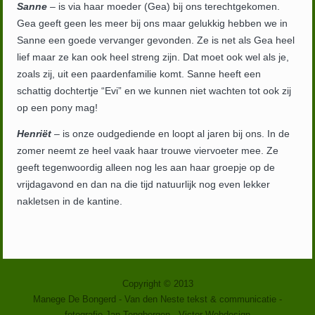
Sanne
– is via haar moeder (Gea) bij ons terechtgekomen.
Gea geeft geen les meer bij ons maar gelukkig hebben we in
Sanne een goede vervanger gevonden. Ze is net als Gea heel
lief maar ze kan ook heel streng zijn. Dat moet ook wel als je,
zoals zij, uit een paardenfamilie komt. Sanne heeft een
schattig dochtertje “Evi” en we kunnen niet wachten tot ook zij
op een pony mag!
Henriët
– is onze oudgediende en loopt al jaren bij ons. In de
zomer neemt ze heel vaak haar trouwe viervoeter mee. Ze
geeft tegenwoordig alleen nog les aan haar groepje op de
vrijdagavond en dan na die tijd natuurlijk nog even lekker
nakletsen in de kantine.
Copyright © 2013
Manege De Bongerd
-
Van den Neste tekst & communicatie
-
fotografie Jan Tengbergen -
Victor Webdesign