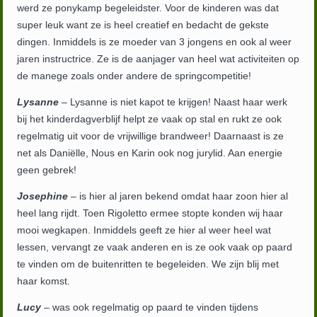
werd ze ponykamp begeleidster. Voor de kinderen was dat
super leuk want ze is heel creatief en bedacht de gekste
dingen. Inmiddels is ze moeder van 3 jongens en ook al weer
jaren instructrice. Ze is de aanjager van heel wat activiteiten op
de manege zoals onder andere de springcompetitie!
Lysanne
– Lysanne is niet kapot te krijgen! Naast haar werk
bij het kinderdagverblijf helpt ze vaak op stal en rukt ze ook
regelmatig uit voor de vrijwillige brandweer! Daarnaast is ze
net als Daniëlle, Nous en Karin ook nog jurylid. Aan energie
geen gebrek!
Josephine
– is hier al jaren bekend omdat haar zoon hier al
heel lang rijdt. Toen Rigoletto ermee stopte konden wij haar
mooi wegkapen. Inmiddels geeft ze hier al weer heel wat
lessen, vervangt ze vaak anderen en is ze ook vaak op paard
te vinden om de buitenritten te begeleiden. We zijn blij met
haar komst.
Lucy
– was ook regelmatig op paard te vinden tijdens