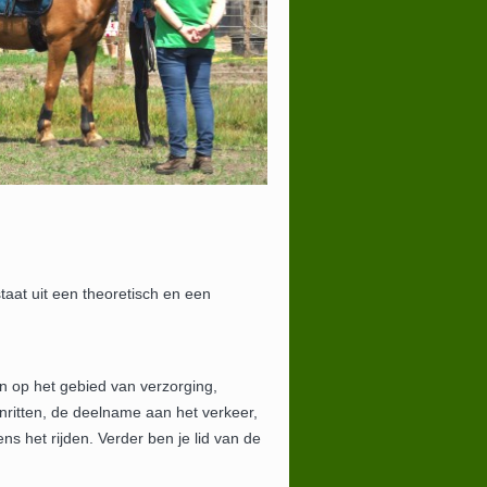
taat uit een theoretisch en een
n op het gebied van verzorging,
enritten, de deelname aan het verkeer,
ns het rijden. Verder ben je lid van de