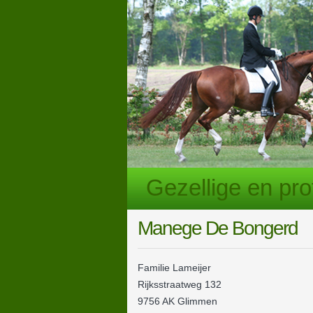
Gezellige en pr
Manege De Bongerd
Familie Lameijer
Rijksstraatweg 132
9756 AK Glimmen